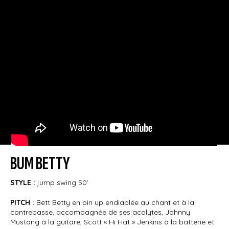
BUM BETTY
STYLE :
jump swing 50’
PITCH :
Bett Betty en pin up endiablée au chant et à la
contrebasse, accompagnée de ses acolytes, Johnny
Mustang à la guitare, Scott « Hi Hat » Jenkins à la batterie et