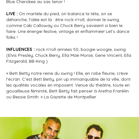
Blue Cherokee au sax tenor !
LIVE :
On martèle du pied, on balance la tête, on se
déhanche, l’idée est là : être rock n’roll, donner le swing,
comme Cab Calloway ou Chuck Berry savaient si bien le
faire. Une énergie festive, vintage et enflammée! Let’s dance
folks !
INFLUENCES :
rock n’roll années 50, boogie woogie, swing
(Elvis Presley, Chuck Berry, Ella Mae Morse, Gene Vincent, Ella
Fitzgerald, BB King )
« Bett Betty notre reine du swing ! Elle, en robe fleurie, crève
l’écran. C’est Bett Betty, pin up immanquable de la ville, dont
les qualités vocales en imposent. Venue du théâtre, toute en
gouailleuse féminité, Bett Betty fait penser à Aretha Franklin
ou Bessie Smith. » La Gazette de Montpellier