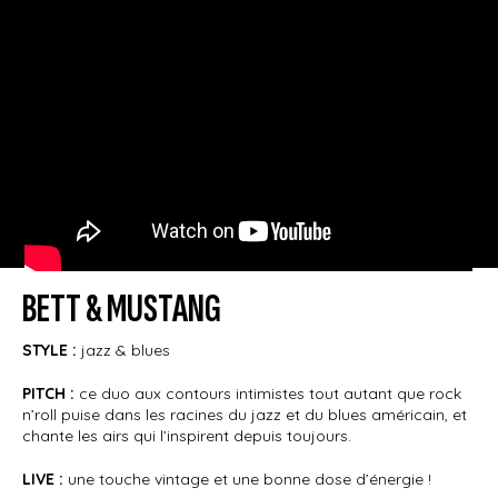
BETT & MUSTANG
STYLE :
jazz & blues
PITCH :
ce duo aux contours intimistes tout autant que rock
n’roll puise dans les racines du jazz et du blues américain, et
chante les airs qui l’inspirent depuis toujours.
LIVE :
une touche vintage et une bonne dose d’énergie !