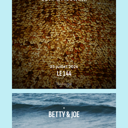
25 juillet 2026
LE 144
Toulouse
.
BETTY & JOE