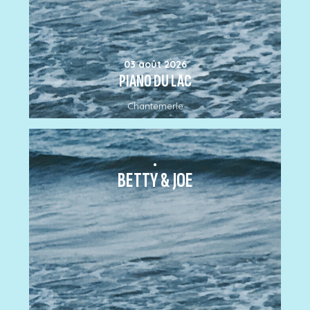
03 août 2026
PIANO DU LAC
Chantemerle
.
BETTY & JOE